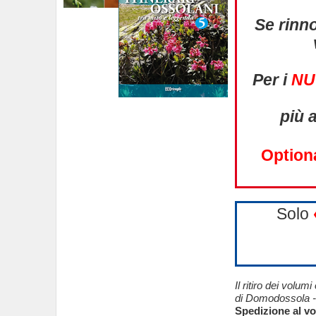
Se rinn
Per i
NU
più a
Option
Solo
Il ritiro dei volum
di Domodossola -
Spedizione al vo