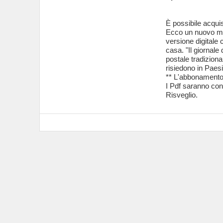
È possibile acqu
Ecco un nuovo mod
versione digitale
casa. "Il giornale
postale tradizional
risiedono in Paesi 
** L'abbonamento 
I Pdf saranno cons
Risveglio.