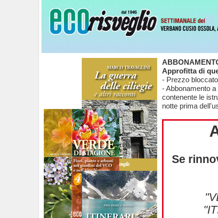
ABBONAMENTO 
Approfitta di que
- Prezzo bloccato 
- Abbonamento a "
contenente le istru
notte prima dell'us
Se rinno
"V
"I